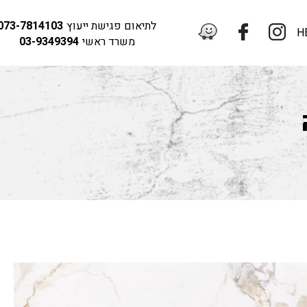
לתיאום פגישת ייעוץ
073-7814103
H
משרד ראשי
03-9349394