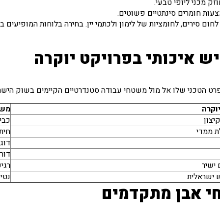
זק מכני ליופי טבעי.
עות חומרים סינתטיים פשוטים.
חום סירים, לחומציות של לימון ולכתמי יין. בחירה בלוחות המופיעים ב
ש איכותי בפרויקט יוקרה
המפרט הטכני שלו אל מול משטחי עבודה סטנדרטיים הקיימים בשוק הישר
וקרה
משט
יצון
כבי
חיתו
דוג
דור
ישיר
רגי
נטי
י אבן מתקדמים