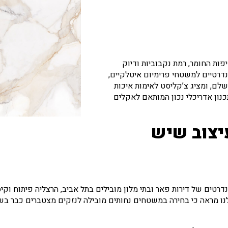
ות החומר, רמת נקבוביות ודיוק
נדרטיים למשטחי פרימיום איטלקיים,
CN וה-ProLiner בהשגת גימור מושלם, ומציג צ’קליסט לאימות איכות
נון אדריכלי נכון המותאם לאקלים
יצוב שיש
טים של דירות פאר ובתי מלון מובילים בתל אביב, הרצליה פיתוח וקיסר
ו מראה כי בחירה במשטחים נחותים מובילה לנזקים מצטברים כבר בשנ