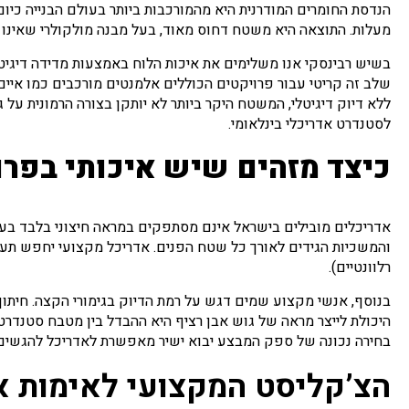
מעלות. התוצאה היא משטח דחוס מאוד, בעל מבנה מולקולרי שאינו 
בשיש רבינסקי אנו משלימים את איכות הלוח באמצעות מדידה דיגיטלית במכ
שלב זה קריטי עבור פרויקטים הכוללים אלמנטים מורכבים כמו איים מ
ללא דיוק דיגיטלי, המשטח היקר ביותר לא יותקן בצורה הרמונית על 
לסטנדרט אדריכלי בינלאומי.
כיצד מזהים שיש איכותי בפרו
אדריכלים מובילים בישראל אינם מסתפקים במראה חיצוני בלבד בעת ב
רלוונטיים).
בנוסף, אנשי מקצוע שמים דגש על רמת הדיוק בגימורי הקצה. חיתוך גרונג 45 מעלות בטכנולוגיית V-Groove הוא הכרחי להשגת מראה יו
היכולת לייצר מראה של גוש אבן רציף היא ההבדל בין מטבח סטנדרטי 
בחירה נכונה של ספק המבצע יבוא ישיר מאפשרת לאדריכל להגשים חז
הצ’קליסט המקצועי לאימות א