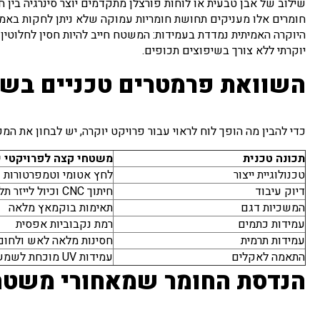
שילוב של אבן טבעית או לוחות פורצלן מתקדמים יוצר סינרגיה בין חו
חומרים אלו מעניקים תחושת חומריות עמוקה שלא ניתן לחקות באמצ
היוקרה האמיתית נמדדת בעמידות: המשטח חייב להיות חסין לחלוטין ל
יוקרתי ללא צורך בשיפוצים תכופים.
השוואת פרמטרים טכניים בשי
כדי להבין מה הופך לוח לראוי עבור פרויקט יוקרה, יש לבחון את 
תכונה טכנית
משטחי קצה לפרויקטי י
טכנולוגיית ייצור
לחץ אטומי וטמפרטורות ק
דיוק עיבוד
חיתוך CNC וכיול לייזר תלת ממדי
המשכיות דגם
תאימות בוקמאץ מלאה
עמידות כתמים
רמת נקבוביות אפסית
עמידות תרמית
חסינות מלאה לאש ולחום 
התאמה לאקלים
עמידות UV מוכחת לשמש ישראלית
הנדסת החומר שמאחורי משטח