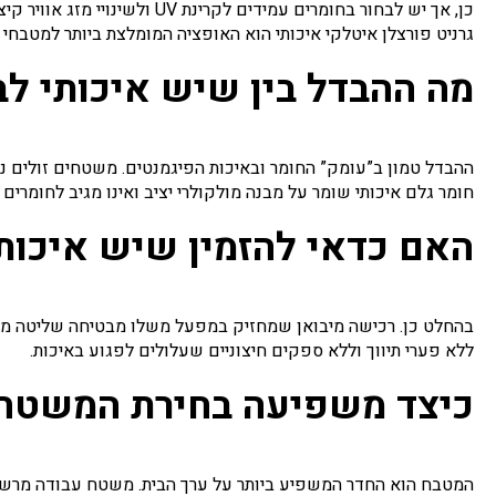
כן, אך יש לבחור בחומרים עמידים לקרינת UV ולשינויי מזג אוויר קיצוניים.
גרניט פורצלן איטלקי איכותי הוא האופציה המומלצת ביותר למטבח
מה ההבדל בין שיש איכותי לב
ההבדל טמון ב”עומק” החומר ובאיכות הפיגמנטים. משטחים זולים נו
חומר גלם איכותי שומר על מבנה מולקולרי יציב ואינו מגיב לחומרים כ
האם כדאי להזמין שיש איכותי
בהחלט כן. רכישה מיבואן שמחזיק במפעל משלו מבטיחה שליטה מל
ללא פערי תיווך וללא ספקים חיצוניים שעלולים לפגוע באיכות.
כיצד משפיעה בחירת המשטח 
המטבח הוא החדר המשפיע ביותר על ערך הבית. משטח עבודה מרשים 