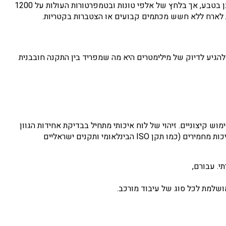
הנדסת החומרים המודרנית היא מהמורכבות ביותר בעולם הבנייה כיום. לוחות פורצלן יוקרתיים מיוצרים בטכנולוגיה המדמה את היווצרות האבן בטבע, אך בלחץ של אלפי טונות ובטמפרטורות העולות על 1200
ת לארח ללא חשש מכתמים קבועים או הצטברות בקטריות.
ת להגיע לדיוק של מילימטרים היא מה שמפריד בין התקנה חובבנית
 קיצוניים. זיהוי של לוח איכותי מתחיל בבדיקת אחידות הגוון
והמשכיות הגידים לאורך כל שטח הפנים. אדריכל מקצועי יחפש תעודות מקוריות המעידות על ייצור אירופאי במפעלים המחזיקים בתקני איכות מחמירים (כמו תקן ISO הבינלאומי ותקנים ישראליים
ושלמת לכל סוג של עיבוד מורכב.