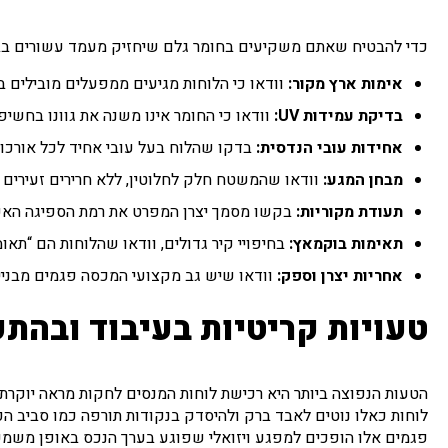
כדי להבטיח שאתם משקיעים בחומר גלם שיחזיק מעמד עשורים בבי
אימות ארץ מקור:
וודאו כי הלוחות מגיעים ממפעלים מובילים ב
בדיקת עמידות
UV
:
וודאו כי החומר אינו משנה את גוונו בחשי
אחידות עובי הנדסית:
בדקו שהלוח בעל עובי אחיד לכל אורכו 
מבחן המגע:
וודאו שהמשטח חלק לחלוטין, ללא חרירים זעירים ה
תעודת מקוריות:
בקשו מסמך יצרן המפרט את רמת הספיגה הא
תאימות בוקמאץ:
בחיפויי קיר גדולים, וודאו שהלוחות הם “תא
אחריות יצרן וספק:
וודאו שיש גב מקצועי המכסה פגמים מבניים
טעויות קריטיות בעיבוד ובהת
הטעות הנפוצה ביותר היא רכישת לוחות המנסים לחקות מראה יוקרתי
לוחות כאלו נוטים לאבד ברק ולהיסדק בנקודות תורפה כמו סביב הכי
פגמים אלו הופכים למפגע ויזואלי שפוגע בערך הנכס באופן משמע