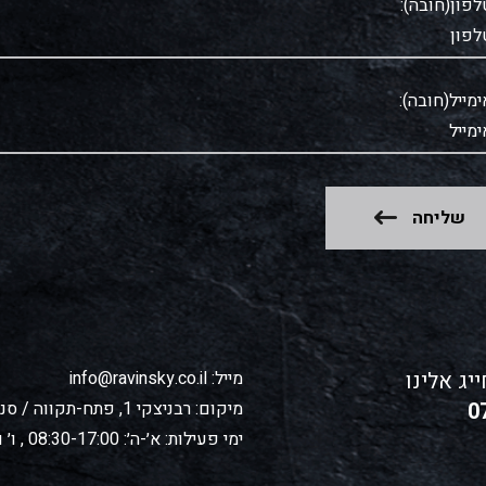
לפון(חובה):
ימייל(חובה):
שליחה
יג אלינו
מייל:
info@ravinsky.co.il
0
מיקום:
רבניצקי 1, פתח-תקווה / סניף חדש! קרית גת - כסלו 9
ימי פעילות:
א׳-ה׳: 08:30-17:00 , ו׳ וערבי חג: 08:30-13:00