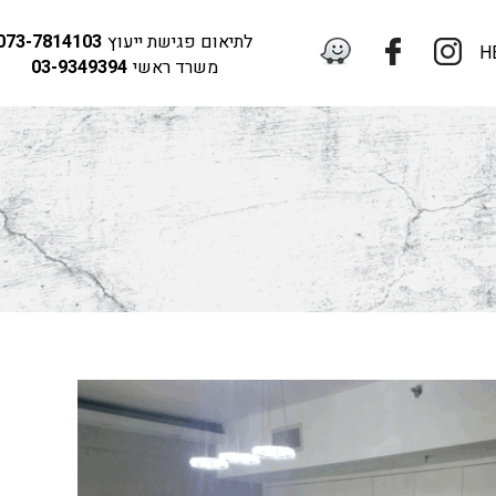
לתיאום פגישת ייעוץ
073-7814103
H
משרד ראשי
03-9349394