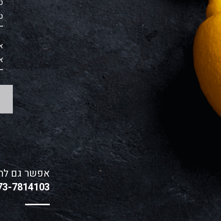
ט
א
אפשר גם לחי
73-7814103